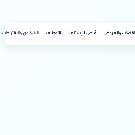
اتصل بنا
966506281137
ناقصات والعروض
فُرص للإستثمار
التوظيف
الشكاوي والاقتراحات
وقف المليون زيتونه
 وفلاتر وأدوات وغيرها من قطع