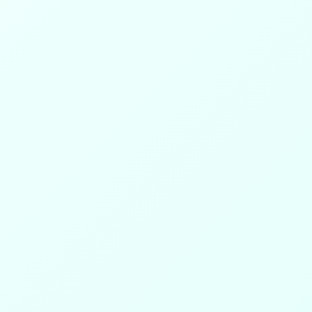
لع
Copyrights By © Xpeedstudio - 2018
جمعية البر الأهلية بطبرجل
نسعى إلى خدمة المستفيدين وتنمية المجتمع عبر برامج ومبادرا
نوعية تعزز التكافل المجتمعي.
مرخصة من المركز الوطني لتنمية القطاع غير الربحي برقم (234)