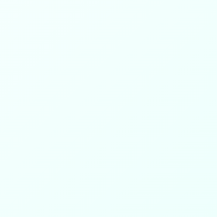
ة
تواصل معنا
📍 طبرجل - منطقة الجوف
☎️ 0506281137
✉️ info@ber-tabarjal.org.sa