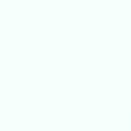
زكاة المال
0