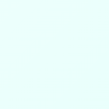
تتقدم جمعية البر الأهلية بطبرجل بأصدق التهاني والتبريكات للأ
عضو مجلس الإدارة بجمعية البر ) بمناسبة حصوله على درجة...
موقع الجمعية