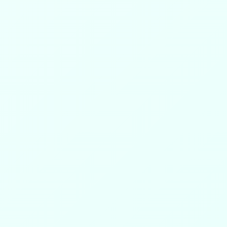
تتقدم جمعية البر بطبرجل بأصدق التهاني و
للأستاذ/محمد سليم الخصي بمناسبة حصو
الماجستير
الإثنين، 08 يونيو 2026