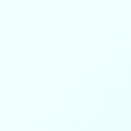
برامج السلة الغذائية
زكاة الم
توفير المواد الغذائية الأساسية للأسر
إيصال زكاتك لمست
المحتاجة
الضوابط الش
آخر الأخبار