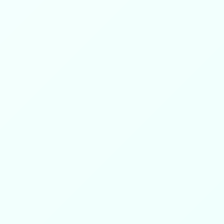
تفريج كربه
دعم مالي وعيني يُقدَّم للأسر والأفراد
المحتاجين لتخفيف الأزمات الطارئة
وتحسين ظروفهم المعيشية
عرض الكل
فظة #طبرجل