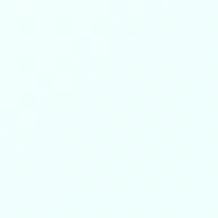
لتهاني
...
بر بطبرجل 185 ألف ريال
غير العادية
مركز أيادي نجد @najdhands لجمعية البر