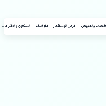
اتصل بنا
966506281137
ناقصات والعروض
فُرص للإستثمار
التوظيف
الشكاوي والاقتراحات