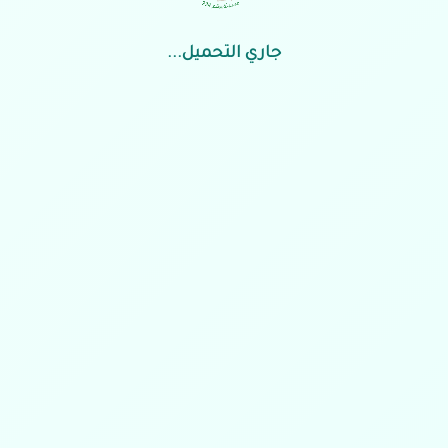
تتقدم جمعية البر بطبرجل بأصدق ا
جاري التحميل...
والتبريكات لقيادتنا الرشيدة بمناسبة
03 يونيو 2026
أودعت جمعية ال
مساعدات زكاة لـ370...
22 مايو 2026
اجتماع الجمعية العمومية العادية و
لجمعية البر بـ #طبرجل...
22 مايو 2026
التبريكات
زيارته 
له على درجة
الأهلية بطبرجل
03 يناير 2026